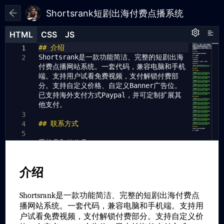
Shortsrank短剧出海付费点播系统
HTML
HTML
CSS
CSS
JS
JS
HTML
CSS
JS
## 介绍
1
1
1
Shortsrank是一款功能简洁、完整的短剧出海
2
付费点播网站系统。一套代码，兼容电脑和手机
端。支持用户试看免费视频，支付解锁付费部
分。支持自定义价格、自定义Banner广告位。
已支持海外支付方式Paypal，并可定制扩展其
他支付。
3
## 联系方式
4
5
手机号和微信号：15210136063
6