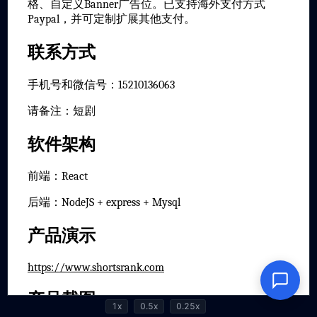
1x
0.5x
0.25x