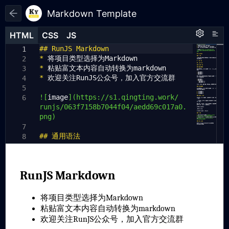
Markdown Template
HTML
HTML
CSS
CSS
JS
JS
HTML
CSS
JS
## RunJS Markdown
1
1
1
*
将项目类型选择为Markdown
2
*
粘贴富文本内容自动转换为markdown
3
*
欢迎关注RunJS公众号，加入官方交流群
4
5
![
image
](https://s1.qingting.work/
6
runjs/063f7158b7044f04/aedd69c017a0.
png)
7
## 通用语法
8
9