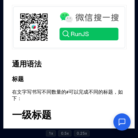
1x
0.5x
0.25x