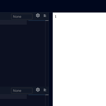
None
None