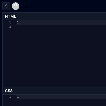
HTML
1
1
2
CSS
1
1