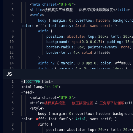
4
<
meta
charset
=
"UTF-8"
>
5
<
title
>
楼梯真实三维模型 - 斜板/踢脚线跟随坡度</
title
>
6
<
style
>
7
body
{
margin:
0
;
overflow:
hidden
;
backgroun
color:
#fff
;
font-family:
Arial
,
sans-serif
;
}
8
#info
{
9
position:
absolute
;
top:
20px
;
left:
20px
10
background:
rgba(
0
,
0
,
0
,
0.7
)
;
padding:
15p
11
border-radius:
8px
;
pointer-events:
none
;
12
border-left:
4px
solid
#ffaa00
;
13
}
14
#info
h2
{
margin:
0
0
8px
0
;
color:
#ffaa00
;
15
#info
p
{
margin:
4px
0
;
font-size:
14px
;
}
JS
1
<!
DOCTYPE
html
>
2
<
html lang
=
"zh-CN"
>
3
<
head
>
4
<
meta charset
=
"UTF-8"
>
5
<
title
>
楼梯真实模型
-
修正踢面位置
&
三角形平贴侧帮
</
ti
6
<
style
>
7
body
{
margin
:
0
;
overflow
:
hidden
;
backgroun
color
:
#
fff
;
font
-
family
:
Arial
,
sans
-
serif
;
}
8
#
info
{
9
position
:
absolute
;
top
:
20
px
;
left
:
20
px