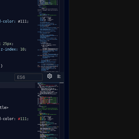
d-color:
#111
;
;
x
25px
;
z-index:
10
;
}
ES6
tle
>
d
-
color
:
#
111
;
;