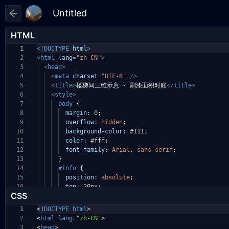
HTML
1
<!DOCTYPE
html
>
2
<
html
lang
=
"zh-CN"
>
3
<
head
>
4
<
meta
charset
=
"UTF-8"
/>
5
<
title
>
楼梯间三维示意 - 刷漆面积对账
</
title
>
6
<
style
>
7
body
{
8
margin:
0
;
9
overflow:
hidden
;
10
background-color:
#111
;
11
color:
#fff
;
12
font-family:
Arial
,
sans-serif
;
13
}
14
#info
{
15
position:
absolute
;
16
top:
20px
;
CSS
1
<!
DOCTYPE
html
>
2
<
html
lang
=
"zh-CN"
>
3
<
head
>