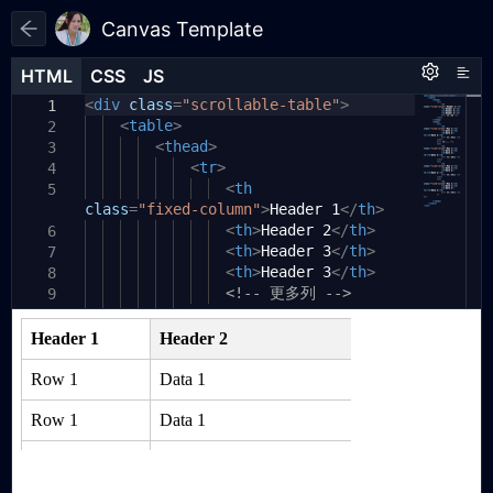
Canvas Template
HTML
HTML
CSS
CSS
JS
JS
HTML
CSS
JS
<
.scrollable-table
div
class
=
"scrollable-table"
{
>
1
1
1
<
overflow:
table
>
auto
;
2
2
max-height:
<
thead
>
120px
;
/* 设定表格的最
3
3
大高度 */
<
tr
>
4
width:
300px
<
;
th
/* 表格的宽度 */
5
4
class
}
=
"fixed-column"
>
Header 1
</
th
>
5
<
th
>
Header 2
</
th
>
6
6
table
{
<
th
>
Header 3
</
th
>
7
7
width:
100%
;
<
th
>
Header 3
</
th
>
8
8
table-layout:
<!-- 更多列 -->
fixed
;
/* 确保列宽固
9
9
定 */
</
tr
>
10