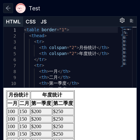
Test
HTML
HTML
CSS
CSS
JS
JS
HTML
CSS
JS
<
var
table
/* 设置主体内容区域的高度和样式 */
count
border
=
1
=
"1"
>
1
1
1
<
thead
>
.content
{
2
2
2
//度分秒转十进制
<
tr
>
height:
100px
;
/* 设置内容
3
3
3
区域的高度 */
function
<
th
decimalToDms
colspan
=
"2"
>
月份统计
</
th
>
4
4
(
decimalDegrees
<
th
colspan
overflow-y:
)
=
{
"2"
>
年度统计
auto
;
</
/* 垂直
th
>
5
4
滚动条 */
</
// 获取度数
tr
>
6
5
<
const
tr
>
degrees
padding:
=
Math
10px
.
;
floor
/* 添加内边
7
5
6
距 */
(
decimalDegrees
<
th
>
一月
</
);
th
>
8
<
th
>
二月
background-color:
</
th
>
9
6
7
#f0f0f0
// 获取分
<
th
;
>
/* 设置背景颜色 */
第一季度
</
th
>
10
8
const
<
th
}
>
minutes
第二季度
</
=
th
Math
>
.
floor
(
11
7
9