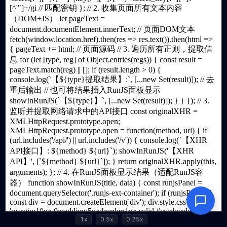
1x
0.5x
0.25x