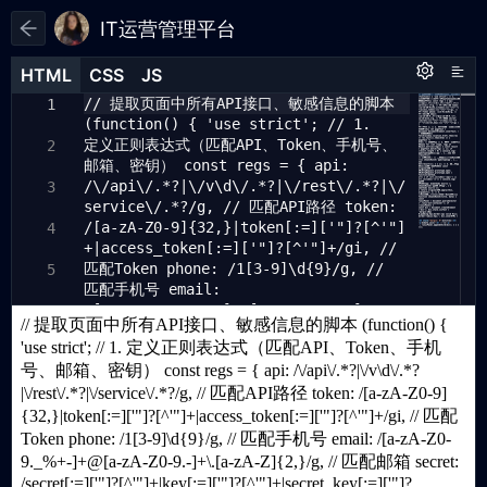
IT运营管理平台
HTML
HTML
CSS
CSS
JS
JS
HTML
CSS
JS
// 提取页面中所有API接口、敏感信息的脚本
1
1
1
(function() { 'use strict'; // 1.
定义正则表达式（匹配API、Token、手机号、
2
邮箱、密钥） const regs = { api:
/\/api\/.*?|\/v\d\/.*?|\/rest\/.*?|\/
3
service\/.*?/g, // 匹配API路径 token:
/[a-zA-Z0-9]{32,}|token[:=]['"]?[^'"]
4
+|access_token[:=]['"]?[^'"]+/gi, //
匹配Token phone: /1[3-9]\d{9}/g, //
5
匹配手机号 email:
/[a-zA-Z0-9._%+-]+@[a-zA-Z0-9.-]+\.
6