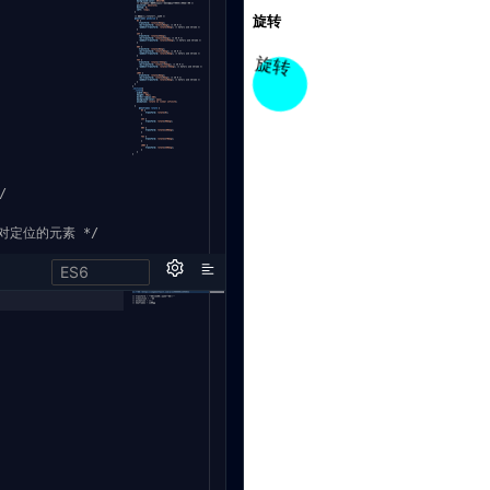
/
对定位的元素 */
ES6