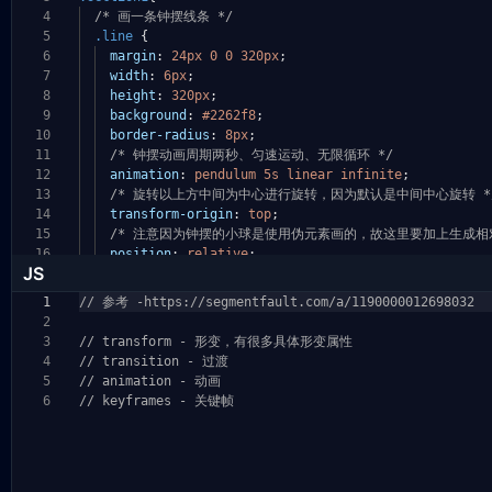
4
/* 画一条钟摆线条 */
5
.line
{
6
margin
:
24px
0
0
320px
;
7
width
:
6px
;
8
height
:
320px
;
9
background
:
#2262f8
;
10
border-radius
:
8px
;
11
/* 钟摆动画周期两秒、匀速运动、无限循环 */
12
animation
:
pendulum
5s
linear
infinite
;
13
/* 旋转以上方中间为中心进行旋转，因为默认是中间中心旋转 *
14
transform-origin
:
top
;
15
/* 注意因为钟摆的小球是使用伪元素画的，故这里要加上生成相
16
position
:
relative
;
JS
1
// 参考 -https://segmentfault.com/a/1190000012698032
2
3
// transform - 形变，有很多具体形变属性
4
// transition - 过渡
5
// animation - 动画
6
// keyframes - 关键帧