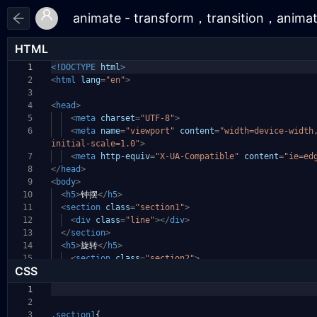
HTML
1
<!DOCTYPE
html
>
2
<
html
lang
=
"en"
>
3
4
<
head
>
5
<
meta
charset
=
"UTF-8"
>
6
<
meta
name
=
"viewport"
content
=
"width=device-widt
initial-scale=1.0"
>
7
<
meta
http-equiv
=
"X-UA-Compatible"
content
=
"ie=ed
8
</
head
>
9
<
body
>
10
<
h5
>
钟摆
</
h5
>
11
<
section
class
=
"section1"
>
12
<
div
class
=
"line"
></
div
>
13
</
section
>
14
<
h5
>
旋转
</
h5
>
15
<
section
class
=
"section2"
>
CSS
1
2
3
.section1
{