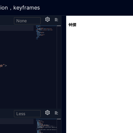
None
h,
ge"
>
Less