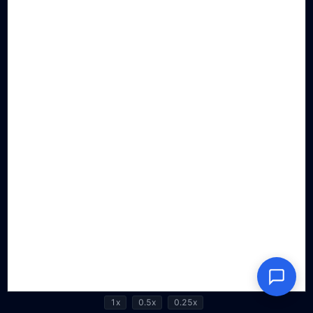
1x
0.5x
0.25x