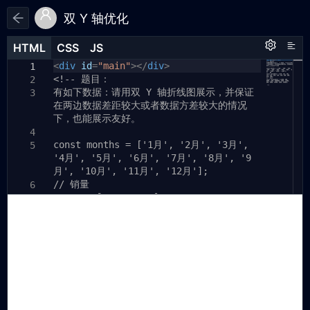
双 Y 轴优化
HTML
HTML
CSS
CSS
JS
JS
HTML
CSS
JS
<
#main
var
div
app
id
{
=
"main"
=
{};
></
div
>
1
1
1
<!-- 题目：
width:
100%
;
2
2
2
有如下数据：请用双 Y 轴折线图展示，并保证
var
height:
chartDom
100vh
=
document
;
.
3
3
3
在两边数据差距较大或者数据方差较大的情况
}
getElementById
(
"main"
);
4
下，也能展示友好。
var
myChart
=
echarts
.
init
(
chartDom
);
5
4
var
option
;
4
5
const months = ['1月', '2月', '3月',
var
app
=
{};
5
6
'4月', '5月', '6月', '7月', '8月', '9
7
月', '10月', '11月', '12月'];
var
chartDom
=
document
.
8
// 销量
getElementById
(
"main"
);
6
const salesData = [120, 132, 101,
var
myChart
=
echarts
.
init
(
chartDom
);
7
9