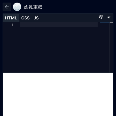
函数重载
HTML
HTML
CSS
CSS
JS
JS
HTML
CSS
JS
// 实现一个简单的函数重载插件
1
1
1
// function createOverload() {
2
// // 创建映射对象
3
// const fnMap = new Map();
4
5
// function overload(...args) {
6
// console.log(args, 'args')
7
// const key = args.map((it)
8
=> {
// console.log(it, '入参')
9
// return typeof it
10