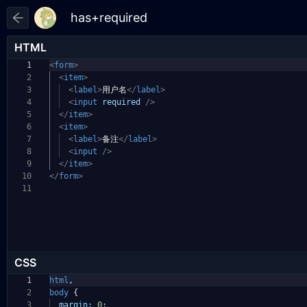
HTML
1
<
form
>
2
<
item
>
3
<
label
>
用户名
</
label
>
4
<
input
required
/>
5
</
item
>
6
<
item
>
7
<
label
>
备注
</
label
>
8
<
input
/>
9
</
item
>
10
</
form
>
11
CSS
1
html
,
2
body
{
3
margin:
0
;