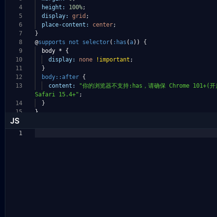
4
height:
100%
;
5
display:
grid
;
6
place-content:
center
;
7
}
8
@
supports
not
selector
(
:has
(
a
))
{
9
body * {
10
display:
none
!important
;
11
}
12
body::after
{
13
content:
"你的浏览器不支持:has，请确保 Chrome 101+(
Safari 15.4+"
;
14
}
15
}
JS
1