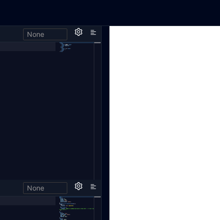
None
None