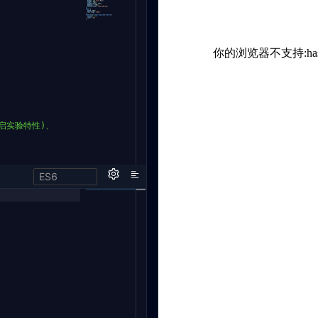
开启实验特性)、
ES6