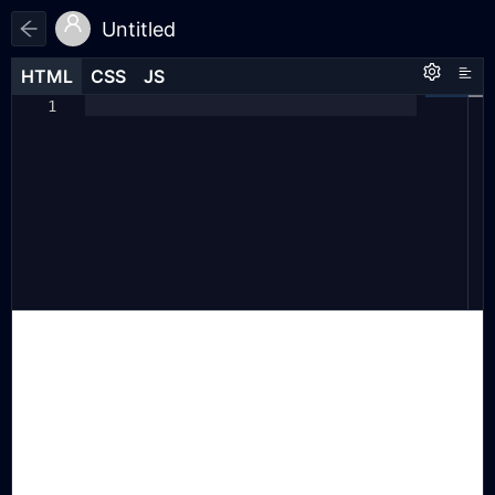
Untitled
HTML
HTML
CSS
CSS
JS
JS
HTML
CSS
JS
console
.
log
(
'aaa'
)
1
1
1
combinations
([
1
,
2
,
3
]);
2
3
function
combinations
(
nums
)
{
4
// 开头加一个空组合，即不选择任何数字的
5
情况
const
result
=
[[]];
6
// 1. 遍历这些数字
7
for
(
let
n
of
nums
)
{
8
console
.
log
(
n
)
9
// 获取当前结果一共有多少，作为子循环
10